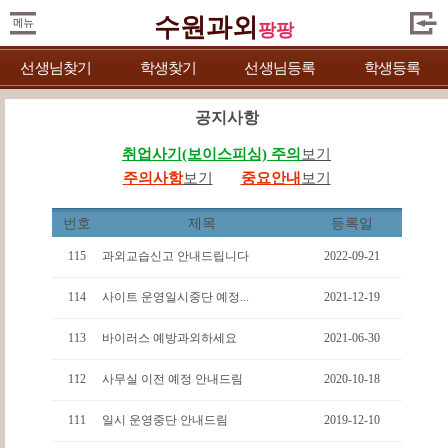
수원과외
팡팡
선생님찾기
학생찾기
선생님등록
학생등록
공지사항
취업사기(보이스피싱) 주의
보기
주의사항
보기
중요안내
보기
번호
제목
등록일
115
과외교습신고 안내드립니다
2022-09-21
114
사이트 운영일시중단 예정...
2021-12-19
113
바이러스 예방과외하세요
2021-06-30
112
사무실 이전 예정 안내드림
2020-10-18
111
일시 운영중단 안내드림
2019-12-10